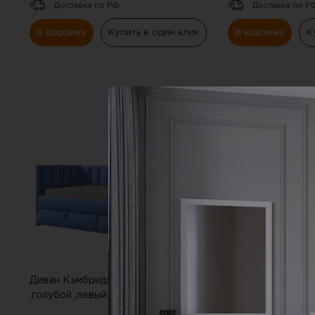
Доставка по РФ.
Доставка по Р
В корзину
Купить в один клик
В корзину
К
СКИДКА
-20%
Диван Кэмбридж (900х2000)
Диван Кэмбридж
,голубой ,левый угол
,зеленый ,левый 