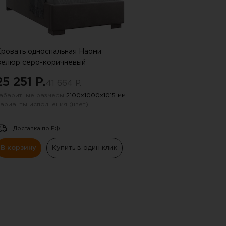
ровать односпальная Наоми
велюр серо-коричневый
25 251 P.
41 664 P.
абаритные размеры:
2100х1000х1015 мм
арианты исполнения (цвет):
Доставка по РФ.
В корзину
Купить в один клик
 !!!
ную почту, указанную в