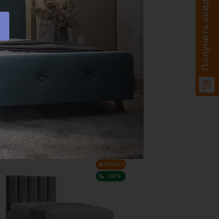
Получить скидку 20%
29 118 P.
48 045 P.
абаритные размеры:
2100х850 мм
арианты исполнения (цвет):
Доставка по РФ.
В корзину
Купить в один клик
СКИДКА
-20%