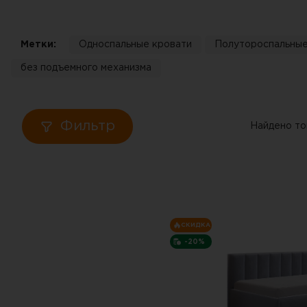
Кровати
Метки:
Односпальные кровати
Полутороспальные
Тумбы
без подъемного механизма
Диваны
Пуфы
Фильтр
Найдено то
Столы
Табуреты
СКИДКА
Зеркала
-20%
Вешалки