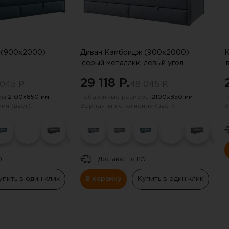
 (900х2000)
Диван Кэмбридж (900х2000)
К
,серый металлик ,левый угол
,
29 118 P.
045 P.
48 045 P.
ы:
2100х850 мм
Габаритные размеры:
2100х850 мм
Г
ия (цвет):
Варианты исполнения (цвет):
В
Ф.
Доставка по РФ.
упить в один клик
В корзину
Купить в один клик
получили скидку в 20%
нию промокода отправили на электрон