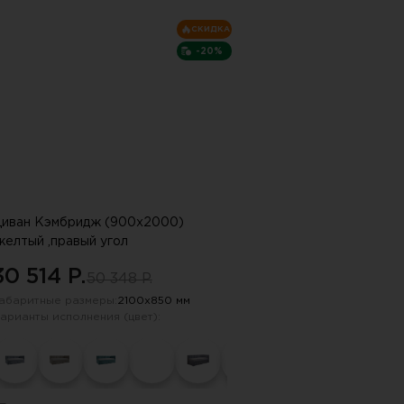
СКИДКА
-20%
иван Кэмбридж (900х2000)
желтый ,правый угол
30 514 P.
50 348 P.
абаритные размеры:
2100х850 мм
арианты исполнения (цвет):