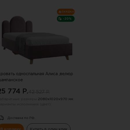
пку "СПАМ"
СКИДКА
-20%
ровать односпальная Алиса ,велюр
ампанское
25 774 P.
42 527 P.
абаритные размеры:
2080х1020х970 мм
арианты исполнения (цвет):
Доставка по РФ.
В корзину
Купить в один клик