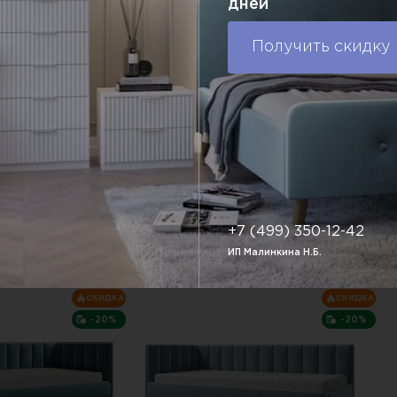
дней
29 118 P.
045 P.
48 045 P.
ы:
2100х850 мм
Габаритные размеры:
2100х850 мм
Г
Получить скидку
ия (цвет):
Варианты исполнения (цвет):
В
Ф.
Доставка по РФ.
упить в один клик
В корзину
Купить в один клик
+7 (499) 350-12-42
ИП Малинкина Н.Б.
СКИДКА
СКИДКА
-20%
-20%