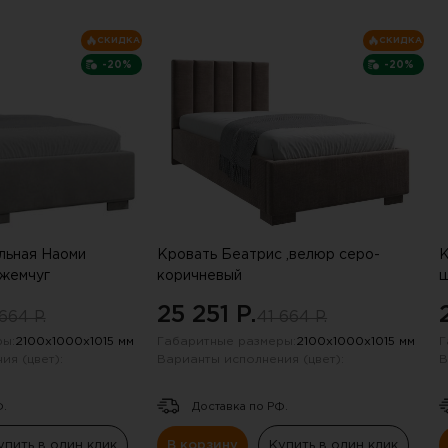
сли письмо не пришло, проверьте па
СКИДКА
СКИДКА
-20%
-20%
льная Наоми
Кровать Беатрис ,велюр серо-
К
жемчуг
коричневый
ш
25 251 P.
664 P.
41 664 P.
ы:
2100х1000х1015 мм
Габаритные размеры:
2100х1000х1015 мм
Г
ия (цвет):
Варианты исполнения (цвет):
В
Ф.
Доставка по РФ.
упить в один клик
В корзину
Купить в один клик