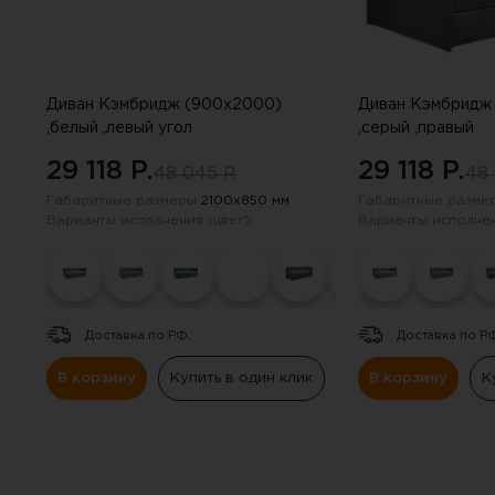
Навесные панели
Полки
Диван Кэмбридж (900х2000)
Диван Кэмбридж
Стеллажи
,белый ,левый угол
,серый ,правый
29 118 P.
29 118 P.
48 045 P.
48 
Консоли
Габаритные размеры:
2100х850 мм
Габаритные размер
Варианты исполнения (цвет):
Варианты исполнен
Доставка по РФ.
Доставка по Р
В корзину
Купить в один клик
В корзину
К