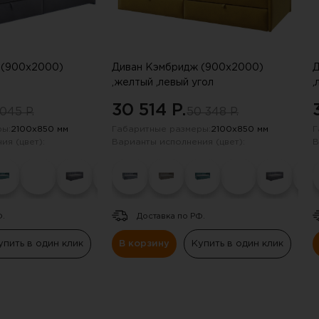
 (900х2000)
Диван Кэмбридж (900х2000)
Д
,желтый ,левый угол
,
30 514 P.
045 P.
50 348 P.
ы:
2100х850 мм
Габаритные размеры:
2100х850 мм
Г
ия (цвет):
Варианты исполнения (цвет):
В
Ф.
Доставка по РФ.
упить в один клик
В корзину
Купить в один клик