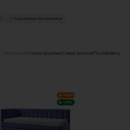
и
с подъемным механизмом
Популярные
Самые дешевые
Самые дорогие
По алфавиту
СКИДКА
-20%