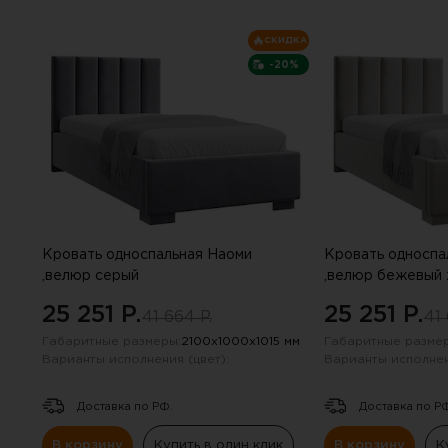
опросе. Е
СКИДКА
-20%
Кровать односпальная Наоми
Кровать односпа
,велюр серый
,велюр бежевый 
25 251 P.
25 251 P.
41 664 P.
41 
Габаритные размеры:
2100х1000х1015 мм
Габаритные размер
Варианты исполнения (цвет):
Варианты исполнен
Доставка по РФ.
Доставка по Р
В корзину
Купить в один клик
В корзину
К