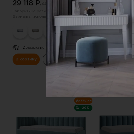
29 118 P.
29 118 P.
48 045 P.
48 
Габаритные размеры:
2100х850 мм
Габаритные размер
Варианты исполнения (цвет):
Варианты исполнен
Доставка по РФ.
Доставка по Р
В корзину
Купить в один клик
В корзину
К
СКИДКА
-20%