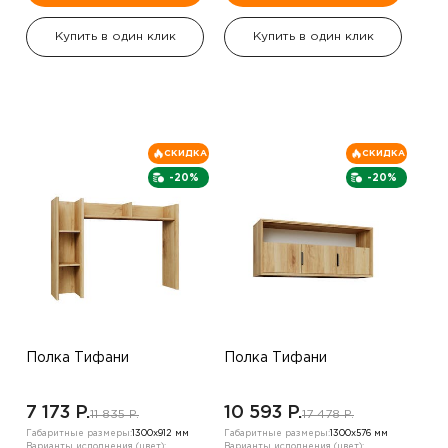
Купить в один клик
Купить в один клик
СКИДКА
СКИДКА
-20%
-20%
Полка Тифани
Полка Тифани
7 173 P.
10 593 P.
11 835 P.
17 478 P.
Габаритные размеры:
1300х912 мм
Габаритные размеры:
1300х576 мм
Варианты исполнения (цвет):
Варианты исполнения (цвет):