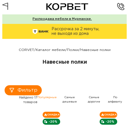
Распродажа мебели в Мурманске.
Рассрочка за 2 минуты,
не выходя из дома
CORVET
/
Каталог мебели
/
Полки
/
Навесные полки
Навесные полки
Фильтр
Найдено 17
Популярные
Самые
Самые
По
дешевые
дорогие
алфавиту
товаров
СКИДКА
СКИДКА
-20%
-20%