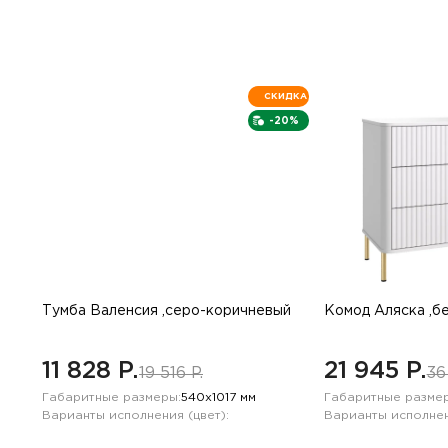
СКИДКА
-20%
Тумба Валенсия ,серо-коричневый
Комод Аляска ,б
11 828 P.
21 945 P.
19 516 P.
36
Габаритные размеры:
540х1017 мм
Габаритные размер
Варианты исполнения (цвет):
Варианты исполнен