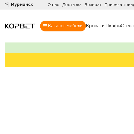
Мурманск
О нас
Доставка
Возврат
Приемка това
Каталог мебели
Кровати
Шкафы
Стел
Шкафы
Товары
Комнаты
Все шкафы
Шкафы
Распашные шк
Шкафы-купе
Гардеробные
Шкафы витрин
Книжные шка
Стенки
Угловые шкаф
Комоды
Шкафы в прих