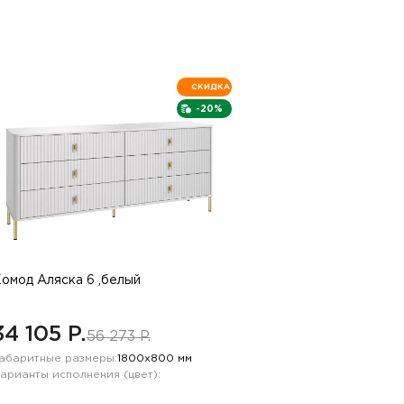
СКИДКА
-20%
омод Аляска 6 ,белый
34 105 P.
56 273 P.
абаритные размеры:
1800х800 мм
арианты исполнения (цвет):