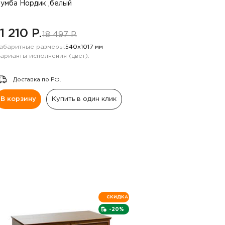
умба Нордик ,белый
11 210 P.
18 497 P.
абаритные размеры:
540х1017 мм
арианты исполнения (цвет):
Доставка по РФ.
В корзину
Купить в один клик
СКИДКА
-20%