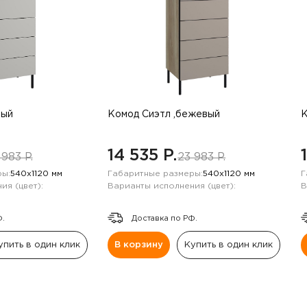
рый
Комод Сиэтл ,бежевый
К
14 535 P.
 983 P.
23 983 P.
ы:
540х1120 мм
Габаритные размеры:
540х1120 мм
Г
ия (цвет):
Варианты исполнения (цвет):
В
Ф.
Доставка по РФ.
упить в один клик
В корзину
Купить в один клик