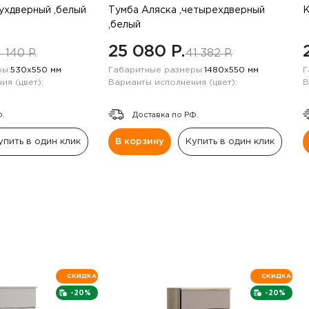
вухдверный ,белый
Тумба Аляска ,четырехдверный
К
,белый
25 080 P.
 140 P.
41 382 P.
ы:
530х550 мм
Габаритные размеры:
1480х550 мм
Г
ия (цвет):
Варианты исполнения (цвет):
В
Ф.
Доставка по РФ.
упить в один клик
В корзину
Купить в один клик
СКИДКА
СКИДКА
-20%
-20%