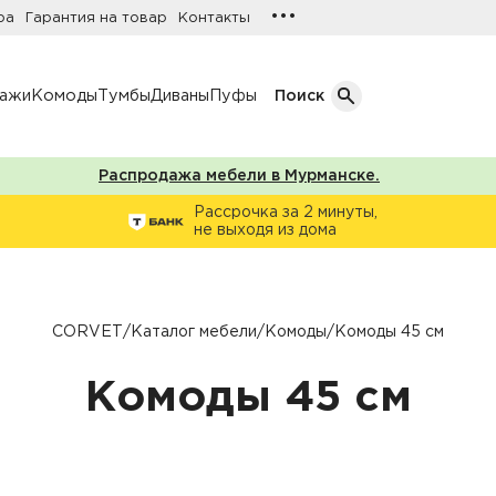
•••
ра
Гарантия на товар
Контакты
лажи
Комоды
Тумбы
Диваны
Пуфы
Поиск
Распродажа мебели в Мурманске.
Кол-во дверей
Рассрочка за 2 минуты,
не выходя из дома
Однодверные шкафы
афы
Двухдверные шкафы
Трехдверные шкафы
CORVET
/
Каталог мебели
/
Комоды
/
Комоды 45 см
ы
Четырехдверные шкафы
Комоды 45 см
фы
ы
ожую