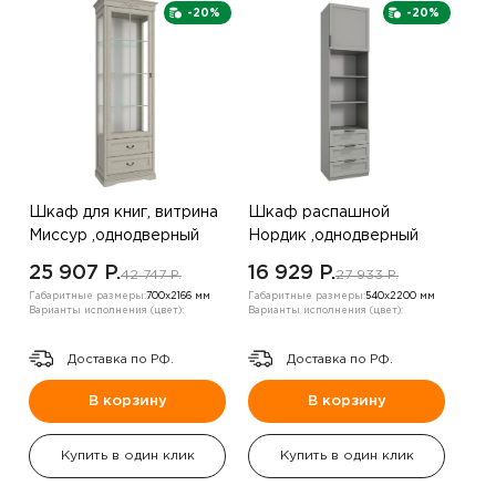
-20%
-20%
Шкаф для книг, витрина
Шкаф распашной
Миссур ,однодверный
Нордик ,однодверный
,Выбеленный дуб
,серый
25 907 P.
16 929 P.
42 747 P.
27 933 P.
Габаритные размеры:
700х2166 мм
Габаритные размеры:
540х2200 мм
Варианты исполнения (цвет):
Варианты исполнения (цвет):
Доставка по РФ.
Доставка по РФ.
В корзину
В корзину
Купить в один клик
Купить в один клик