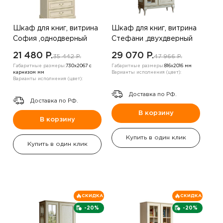
Шкаф для книг, витрина
Шкаф для книг, витрина
София ,однодверный
Стефани ,двухдверный
,дуб золотой
,дуб белый
21 480 P.
29 070 P.
35 442 P.
47 966 P.
Габаритные размеры:
730х2067 с
Габаритные размеры:
816х2016 мм
карнизом мм
Варианты исполнения (цвет):
Варианты исполнения (цвет):
Доставка по РФ.
Доставка по РФ.
В корзину
В корзину
Купить в один клик
Купить в один клик
СКИДКА
СКИДКА
-20%
-20%