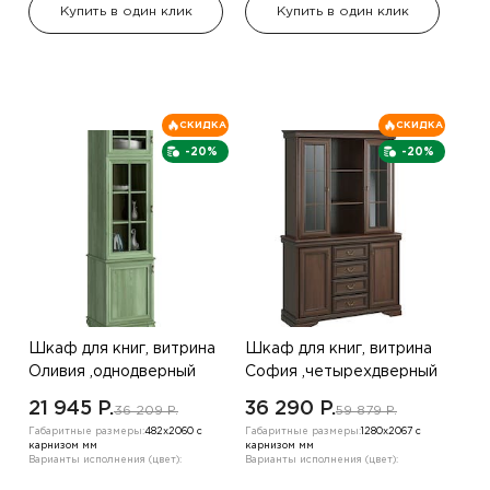
Купить в один клик
Купить в один клик
СКИДКА
СКИДКА
-20%
-20%
Шкаф для книг, витрина
Шкаф для книг, витрина
Оливия ,однодверный
София ,четырехдверный
,дуб венге / велюр
,дуб беленый
21 945 P.
36 290 P.
36 209 P.
59 879 P.
шампанское
Габаритные размеры:
482х2060 с
Габаритные размеры:
1280х2067 с
карнизом мм
карнизом мм
Варианты исполнения (цвет):
Варианты исполнения (цвет):