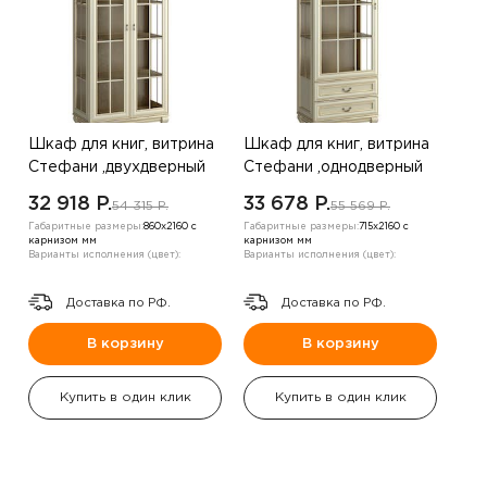
Шкаф для книг, витрина
Шкаф для книг, витрина
Стефани ,двухдверный
Стефани ,однодверный
,дуб белый
,дуб белый
32 918 P.
33 678 P.
54 315 P.
55 569 P.
Габаритные размеры:
860х2160 с
Габаритные размеры:
715х2160 с
карнизом мм
карнизом мм
Варианты исполнения (цвет):
Варианты исполнения (цвет):
Доставка по РФ.
Доставка по РФ.
В корзину
В корзину
Купить в один клик
Купить в один клик