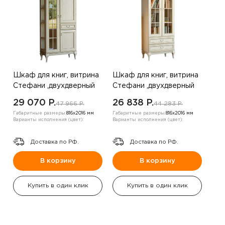
Шкаф для книг, витрина
Шкаф для книг, витрина
Стефани ,двухдверный
Стефани ,двухдверный
,дуб белый ,правая
,дуб белый / экокожа
29 070 P.
26 838 P.
47 966 P.
44 283 P.
антик бежевый
Габаритные размеры:
816х2016 мм
Габаритные размеры:
816х2016 мм
Варианты исполнения (цвет):
Варианты исполнения (цвет):
Доставка по РФ.
Доставка по РФ.
В корзину
В корзину
Купить в один клик
Купить в один клик