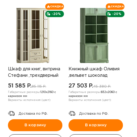
СКИДКА
СКИДКА
-20%
-20%
Шкаф для книг, витрина
Книжный шкаф Оливия
Стефани ,трехдверный
,вельвет шоколад
,дуб золотой
51 585 P.
27 503 P.
85 115 P.
45 380 P.
Габаритные размеры:
1210х2160 с
Габаритные размеры:
832х2060 с
карнизом мм
карнизом мм
Варианты исполнения (цвет):
Варианты исполнения (цвет):
Доставка по РФ.
Доставка по РФ.
В корзину
В корзину