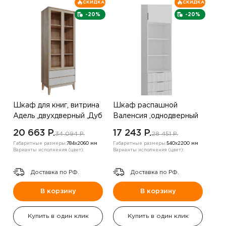
СКИДКА
СКИДКА
-20%
-20%
Шкаф для книг, витрина
Шкаф распашной
Адель ,двухдверный ,Дуб
Валенсия ,однодверный
Бедфорд
,велюр бежевый жемчуг
20 663 P.
17 243 P.
34 094 P.
28 451 P.
Габаритные размеры:
784х2060 мм
Габаритные размеры:
540х2200 мм
Варианты исполнения (цвет):
Варианты исполнения (цвет):
Доставка по РФ.
Доставка по РФ.
В корзину
В корзину
Купить в один клик
Купить в один клик