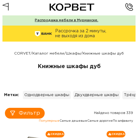
Распродажа мебели в Мурманске.
Рассрочка за 2 минуты,
не выходя из дома
CORVET
/
Каталог мебели
/
Шкафы
/
Книжные шкафы дуб
Книжные шкафы дуб
Метки:
Однодверные шкафы
Двухдверные шкафы
Трёхд
Фильтр
Найдено товаров 339
Популярные
Самые дешевые
Самые дорогие
По алфавиту
СКИДКА
СКИДКА