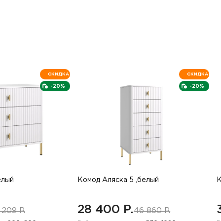
СКИДКА
СКИДКА
-20%
-20%
елый
Комод Аляска 5 ,белый
К
28 400 P.
 209 P.
46 860 P.