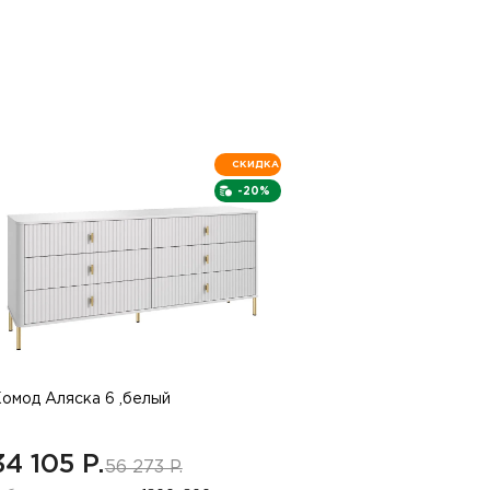
СКИДКА
-20%
омод Аляска 6 ,белый
34 105 P.
56 273 P.