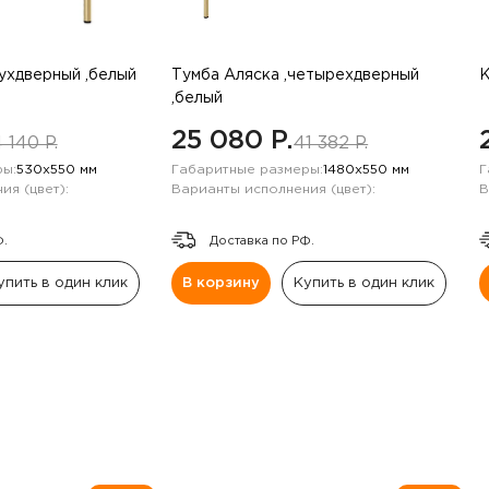
вухдверный ,белый
Тумба Аляска ,четырехдверный
К
,белый
25 080 P.
 140 P.
41 382 P.
ы:
530х550 мм
Габаритные размеры:
1480х550 мм
Г
ия (цвет):
Варианты исполнения (цвет):
В
Ф.
Доставка по РФ.
упить в один клик
В корзину
Купить в один клик