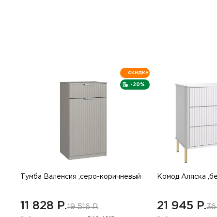
СКИДКА
-20%
Тумба Валенсия ,серо-коричневый
Комод Аляска ,б
11 828 P.
21 945 P.
19 516 P.
36