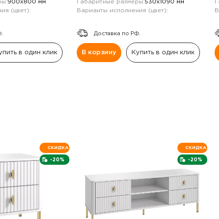
ы:
900х800 мм
Габаритные размеры:
530х1090 мм
Г
ия (цвет):
Варианты исполнения (цвет):
В
Ф.
Доставка по РФ.
упить в один клик
В корзину
Купить в один клик
СКИДКА
СКИДКА
-20%
-20%