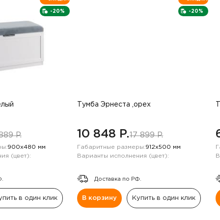
-20%
-20%
елый
Тумба Эрнеста ,орех
Т
10 848 P.
889 P.
17 899 P.
ы:
900х480 мм
Габаритные размеры:
912х500 мм
Г
ия (цвет):
Варианты исполнения (цвет):
В
Ф.
Доставка по РФ.
упить в один клик
В корзину
Купить в один клик