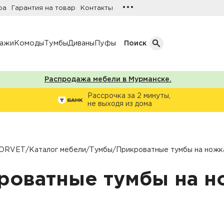
•••
ра
Гарантия на товар
Контакты
лажи
Комоды
Тумбы
Диваны
Пуфы
Поиск
Распродажа мебели в Мурманске.
Кол-во дверей
Рассрочка за 2 минуты,
не выходя из дома
Однодверные шкафы
афы
Двухдверные шкафы
Трехдверные шкафы
ORVET
/
Каталог мебели
/
Тумбы
/
Прикроватные тумбы на ножк
ы
Четырехдверные шкафы
роватные тумбы на н
фы
ы
ожую