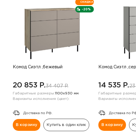
СКИДКА
-20%
Комод Сиэтл ,бежевый
Комод Сиэтл ,се
20 853 P.
14 535 P.
34 407 P.
23
Габаритные размеры:
1100х930 мм
Габаритные размер
Варианты исполнения (цвет):
Варианты исполнен
Доставка по РФ.
Доставка по Р
В корзину
Купить в один клик
В корзину
К