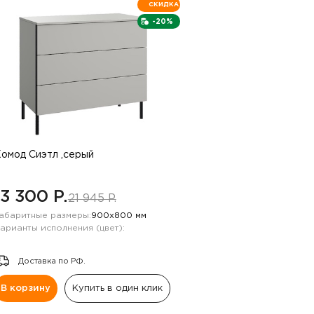
СКИДКА
-20%
омод Сиэтл ,серый
13 300 P.
21 945 P.
абаритные размеры:
900х800 мм
арианты исполнения (цвет):
Доставка по РФ.
В корзину
Купить в один клик