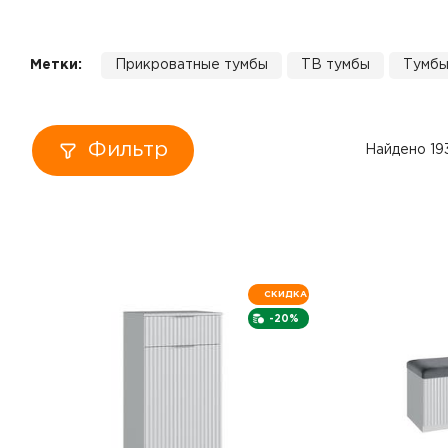
Кровати
Метки:
Прикроватные тумбы
ТВ тумбы
Тумбы
Тумбы
Диваны
Фильтр
Найдено 19
Пуфы
Столы
Табуреты
СКИДКА
-20%
Зеркала
Вешалки