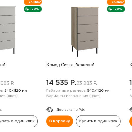
СКИДКА
СКИДКА
-20%
-20%
рый
Комод Сиэтл ,бежевый
К
14 535 P.
 983 P.
23 983 P.
ы:
540х1120 мм
Габаритные размеры:
540х1120 мм
Г
ия (цвет):
Варианты исполнения (цвет):
В
Ф.
Доставка по РФ.
упить в один клик
В корзину
Купить в один клик