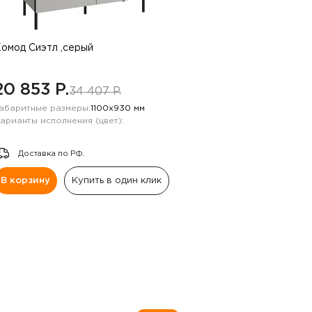
омод Сиэтл ,серый
20 853 P.
34 407 P.
абаритные размеры:
1100х930 мм
арианты исполнения (цвет):
Доставка по РФ.
В корзину
Купить в один клик