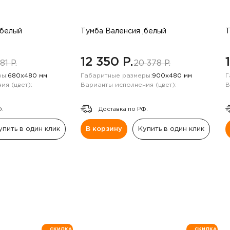
,белый
Тумба Валенсия ,белый
Т
12 350 P.
81 P.
20 378 P.
ы:
680х480 мм
Габаритные размеры:
900х480 мм
Г
ия (цвет):
Варианты исполнения (цвет):
В
Ф.
Доставка по РФ.
упить в один клик
В корзину
Купить в один клик
СКИДКА
СКИДКА