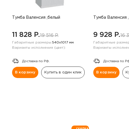
Навесные панели
Полки
Тумба Валенсия ,белый
Тумба Валенсия 
Стеллажи
11 828 P.
9 928 P.
19 516 P.
16 3
Габаритные размеры:
540х1017 мм
Габаритные размер
Консоли
Варианты исполнения (цвет):
Варианты исполнен
Доставка по РФ.
Доставка по Р
В корзину
Купить в один клик
В корзину
К
СКИДКА