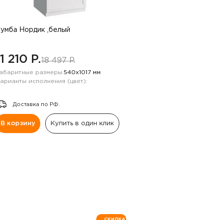
умба Нордик ,белый
11 210 P.
18 497 P.
абаритные размеры:
540х1017 мм
арианты исполнения (цвет):
Доставка по РФ.
В корзину
Купить в один клик
СКИДКА