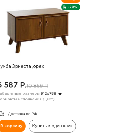
-20%
умба Эрнеста ,орех
6 587 P.
10 869 P.
абаритные размеры:
912х788 мм
арианты исполнения (цвет):
Доставка по РФ.
В корзину
Купить в один клик