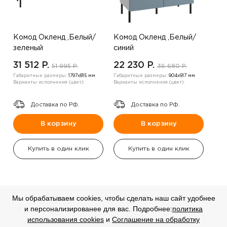
Комод Окленд ,Белый/
Комод Окленд ,Белый/
зеленый
синий
31 512 P.
22 230 P.
51 995 P.
36 680 P.
Габаритные размеры:
1797х815 мм
Габаритные размеры:
904х917 мм
Варианты исполнения (цвет):
Варианты исполнения (цвет):
Доставка по РФ.
Доставка по РФ.
В корзину
В корзину
Купить в один клик
Купить в один клик
Мы обрабатываем cookies, чтобы сделать наш сайт удобнее
и персонализированее для вас. Подробнее:
политика
СКИДКА
СКИДКА
использования cookies
и
Соглашение на обработку
-20%
-20%