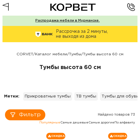
Распродажа мебели в Мурманске.
Рассрочка за 2 минуты,
не выходя из дома
CORVET
/
Каталог мебели
/
Тумбы
/
Тумбы высота 60 см
Тумбы высота 60 см
Метки:
Прикроватные тумбы
ТВ тумбы
Тумбы для обуви
Фильтр
Найдено товаров 73
Популярные
Самые дешевые
Самые дорогие
По алфавиту
СКИДКА
СКИДКА