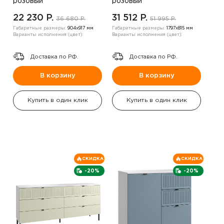
розовый
розовый
22 230 P.
31 512 P.
36 680 P.
51 995 P.
Габаритные размеры:
904х917 мм
Габаритные размеры:
1797х815 мм
Варианты исполнения (цвет):
Варианты исполнения (цвет):
Доставка по РФ.
Доставка по РФ.
В корзину
В корзину
Купить в один клик
Купить в один клик
СКИДКА
СКИДКА
-20%
-20%